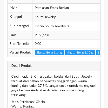
Merk
Perhiasan Emas Berlian
Kategori
South Jewelry
Sub Kategori
Cincin South Jewelry 8 K
Unit
PCS (pcs)
Stok Tersedia
0,00
Variasi Produk
Size 11 Berat 1.14 gr
Size 14 Berat 1.30 gr
Size 14 
Detail Produk
Cincin kadar 8 K merupakan koleksi dari South Jewelry
terbuat dari bahan berkualitas tinggi dengan warna
kuning dan kadar 37,5%, sangat cocok untuk melengkapi
gaya fashion Anda atau dihadiahkan untuk orang
tersayang.
Jenis Perhiasan: Cincin
Warna: Kuning