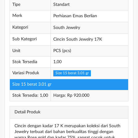
Tipe
Standart
Merk
Perhiasan Emas Berlian
Kategori
South Jewelry
Sub Kategori
Cincin South Jewelry 17K
Unit
PCS (pcs)
Stok Tersedia
1,00
Variasi Produk
Size 15 berat 3.01 gr
Size 15 berat 3.01 gr
Stok Tersedia: 1,00
Harga: Rp 920.000
Detail Produk
Cincin dengan kadar 17 K merupakan koleksi dari South
Jewelry terbuat dari bahan berkualitas tinggi dengan
warna Rose gold dan kadar 75%, sangat cocok untuk