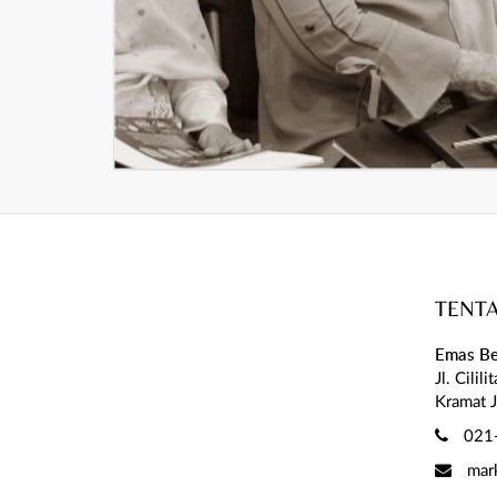
TENT
Emas Be
Jl. Cilil
Kramat J
021
mar