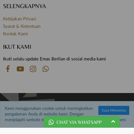
SELENGKAPNYA
Kebijakan Privasi
Syarat & Ketentuan
Kontak Kami
IKUT KAMI
Ikuti selalu update Emas Berlian di sosial media kami
© 2026 Emas Berlian.
Kami menggunakan cookie untuk meningkatkan
Saya Menerima
Hak Cipta Dilindungi Undang-undang.
pengalaman Anda di website kami. Dengan
menjelajahi website ini, Anda menyetujui penggunaan cookie kami.
CHAT VIA WHATSAPP
Customer Service