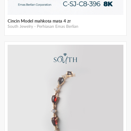
Cincin Model mahkota mata 4 zr
South Jewelry
-
Perhiasan Emas Berlian