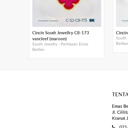
Cincin South Jewellry C8-173
Cinci
vancleef (maroon)
South 
Berlian
South Jewelry
-
Perhiasan Emas
Berlian
TENT
Emas Be
Jl. Cilil
Kramat J
021