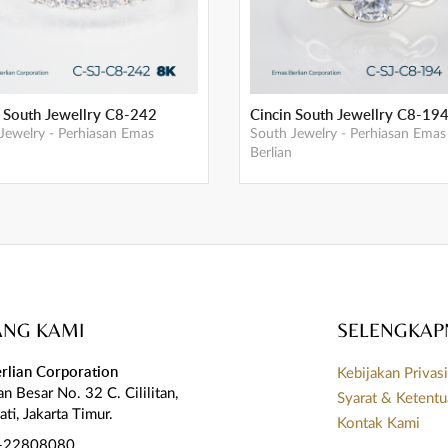
n South Jewellry C8-242
Cincin South Jewellry C8-19
Jewelry
-
Perhiasan Emas
South Jewelry
-
Perhiasan Emas
Berlian
ANG KAMI
SELENGKAP
rlian Corporation
Kebijakan Privas
itan Besar No. 32 C. Cililitan,
Syarat & Ketent
ati, Jakarta Timur.
Kontak Kami
-22808080