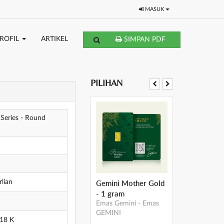
MASUK
ROFIL
ARTIKEL
SIMPAN PDF
PILIHAN
 Series - Round
Gemini Mother Gold
lian
- 1 gram
Emas Gemini
-
Emas
GEMINI
 18 K