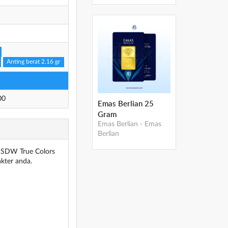
Anting berat 2.16 gr
00
Emas Berlian 25
Gram
Emas Berlian
-
Emas
Berlian
. SDW True Colors
kter anda.