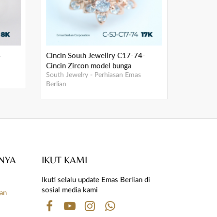
4
Cincin South Jewellry C17-74-
Cincin Zircon model bunga
South Jewelry
-
Perhiasan Emas
Berlian
NYA
IKUT KAMI
Ikuti selalu update Emas Berlian di
i
sosial media kami
uan