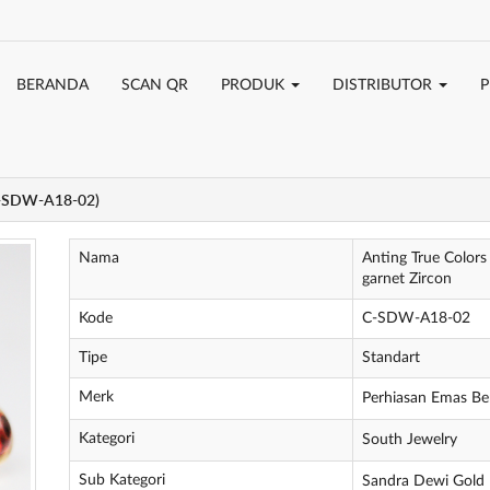
BERANDA
SCAN QR
PRODUK
DISTRIBUTOR
P
 (C-SDW-A18-02)
Nama
Anting True Colors
garnet Zircon
Kode
C-SDW-A18-02
Tipe
Standart
Merk
Perhiasan Emas Ber
Kategori
South Jewelry
Sub Kategori
Sandra Dewi Gold