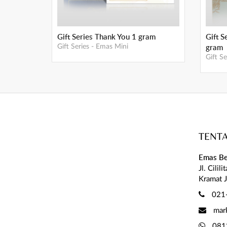
Gift Series Thank You 1 gram
Gift 
gram
Gift Series
-
Emas Mini
Gift Se
TENT
Emas Be
Jl. Cilil
Kramat J
021
mar
081