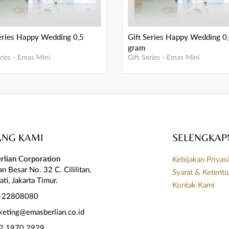
Series Happy Wedding 0,5
Gift Series Happy Wedding 0
gram
ries
-
Emas Mini
Gift Series
-
Emas Mini
ANG KAMI
SELENGKAP
rlian Corporation
Kebijakan Privas
itan Besar No. 32 C. Cililitan,
Syarat & Ketent
ati, Jakarta Timur.
Kontak Kami
-22808080
keting@emasberlian.co.id
2 1970 2929