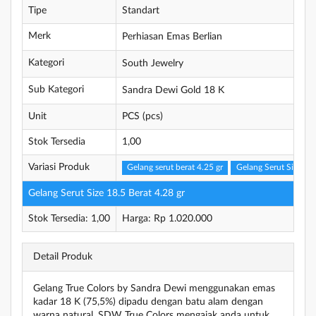
Tipe
Standart
Merk
Perhiasan Emas Berlian
Kategori
South Jewelry
Sub Kategori
Sandra Dewi Gold 18 K
Unit
PCS (pcs)
Stok Tersedia
1,00
Variasi Produk
Gelang serut berat 4.25 gr
Gelang Serut Size 18.
Gelang Serut Size 18.5 Berat 4.28 gr
Stok Tersedia: 1,00
Harga: Rp 1.020.000
Detail Produk
Gelang True Colors by Sandra Dewi menggunakan emas
kadar 18 K (75,5%) dipadu dengan batu alam dengan
warna natural. SDW True Colors mengajak anda untuk