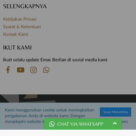
SELENGKAPNYA
Kebijakan Privasi
Syarat & Ketentuan
Kontak Kami
IKUT KAMI
Ikuti selalu update Emas Berlian di sosial media kami
© 2026 Emas Berlian.
Kami menggunakan cookie untuk meningkatkan
Saya Menerima
Hak Cipta Dilindungi Undang-undang.
pengalaman Anda di website kami. Dengan
menjelajahi website ini, Anda menyetujui penggunaan cookie kami.
CHAT VIA WHATSAPP
Customer Service