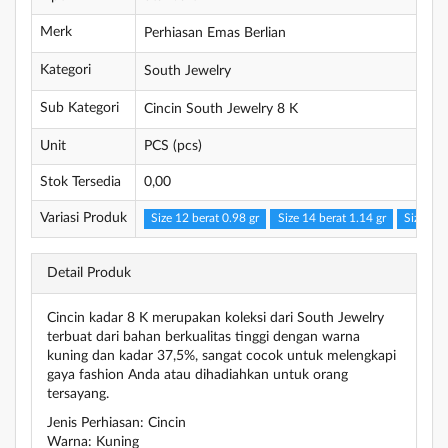
Merk
Perhiasan Emas Berlian
Kategori
South Jewelry
Sub Kategori
Cincin South Jewelry 8 K
Unit
PCS (pcs)
Stok Tersedia
0,00
Variasi Produk
Size 12 berat 0.98 gr
Size 14 berat 1.14 gr
Size 12 
Detail Produk
Cincin kadar 8 K merupakan koleksi dari South Jewelry
terbuat dari bahan berkualitas tinggi dengan warna
kuning dan kadar 37,5%, sangat cocok untuk melengkapi
gaya fashion Anda atau dihadiahkan untuk orang
tersayang.
Jenis Perhiasan: Cincin
Warna: Kuning