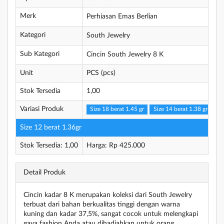
Merk
Perhiasan Emas Berlian
Kategori
South Jewelry
Sub Kategori
Cincin South Jewelry 8 K
Unit
PCS (pcs)
Stok Tersedia
1,00
Variasi Produk
Size 18 berat 1.45 gr
Size 14 berat 1.38 gr
Si
Size 12 berat 1.36gr
Stok Tersedia: 1,00
Harga: Rp 425.000
Detail Produk
Cincin kadar 8 K merupakan koleksi dari South Jewelry
terbuat dari bahan berkualitas tinggi dengan warna
kuning dan kadar 37,5%, sangat cocok untuk melengkapi
gaya fashion Anda atau dihadiahkan untuk orang